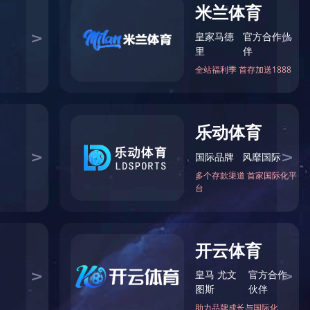
工程
养护
交通
工程
建筑
设计
装备
材料