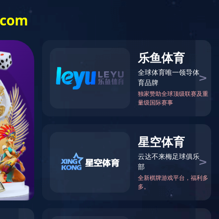
股票代码：山东路桥[000498]
研发
通知公告
投资者关系
正规NBA买球（中国）官方网站
通知公告
正规NBA买球
业研
（中国）官方
心
网站
发中
在线留言
术中
党风廉政
备研
心
面工
工程