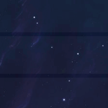
隧道工程
隧道
公路
港航工程
轨道
海外工程
水利
装备制造
钢结构
工程
设计咨询
施工
路用新