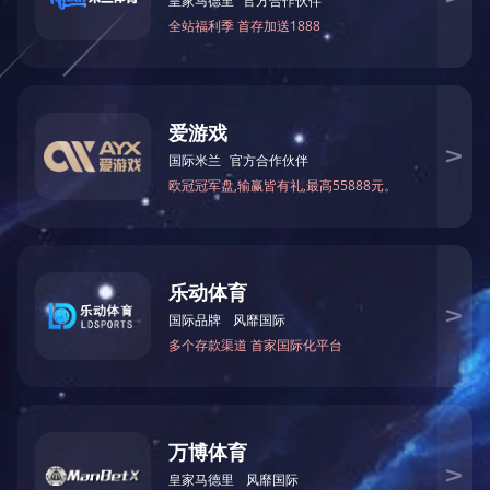
正规NBA买球（中国）官
关于路桥
新闻中心
工程业绩
集团产业
领导关怀
深入开展“六个主题
立足山东
公路工程
企业概况
年”活动和“四大专
面向全国
桥梁工程
企业文化
项行动”
走向世界
市政工程
企业荣誉
集团动态
养护工程
企业资质
一线传真
铁路工程
房建工程