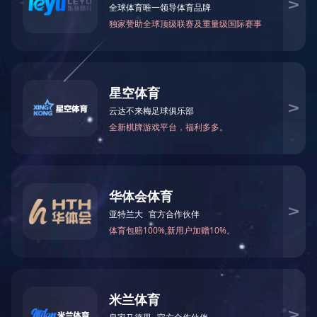
水利工程
桥梁工程
正规NBA买球（中国）官方
隧道工程
隧道工程
公路养护
港航工程
轨道交通
正规NBA买球（中国）官
海外工程
水利工程
装备制造
钢结构建筑
工程设计
正规NBA买球（中国）官
设计咨询
施工装备
路用新材料
正规NBA买球（中国）官
正规NBA买球（中国）官方
正规NBA买球（中国）官