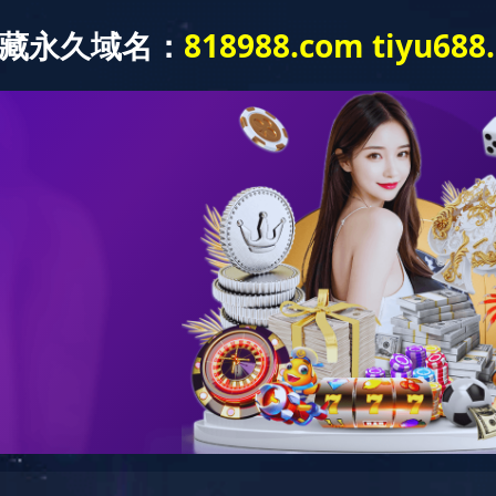
党建专栏
群团工作
新闻中心
工程业绩
集团产业
科技
职工之家
深入开展“六个
立足山东
公路工程
国家行
主题年”活动
发中
和“四大专项行
劳动榜样
面向全国
桥梁工程
省级研
动”
心
走向世界
市政工程
集团动态
集团技
养护工程
心
一线传真
集团设
铁路工程
发中
房建工程
路基路
程
水利工程
桥梁