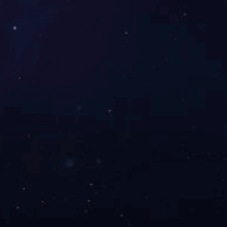
置
首页
领导关怀
领导关怀