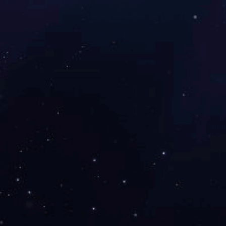
您现在的位
领导关怀
领导关怀