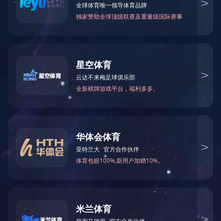
水利工程
桥梁工程
隧道工程
隧道工程
公路养护
港航工程
轨道交通
海外工程
水利工程
装备制造
钢结构建筑
工程设计
设计咨询
施工装备
路用新材料