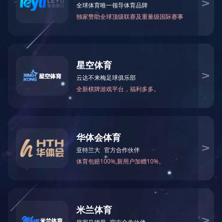
水利工程
房建工程
桥梁工程
隧道工程
隧道工程
水利工程
公路养护
港航工程
轨道交通
隧道工程
海外工程
水利工程
港航工程
装备制造
钢结构建筑
工程设计
海外工程
设计咨询
施工装备
装备制造
路用新材料
设计咨询
关于路桥
新闻中心
工程业绩
集团产业
领导关怀
深入开展“六个主题
立足山东
公路工程