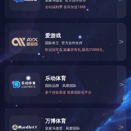
企业概况
年”活动和“四大专
面向全国
桥梁工程
企业文化
项行动”
走向世界
市政工程
企业荣誉
集团动态
养护工程
企业资质
一线传真
铁路工程
房建工程
水利工程
隧道工程
港航工程
海外工程
装备制造
设计咨询
Copyright © 2014-2022 路桥股份 All Rights Reserved
鲁ICP备202