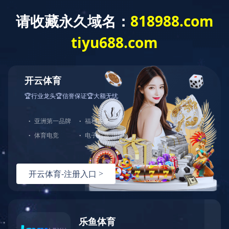
股票代码：山东路桥[000498]
首页
关于我们
党建专栏
群团工作
新闻中心
工程业绩
集团产业
科技研发
通知公告
投资者关系
领导关怀
职工之家
深入开展“六
主题年”活动
正规NBA买球（中国）官方网站
和“四大专项
立足山东
公路工程
企业概况
通知公告
劳动榜样
国家行业研
动”
发中心
面向全国
桥梁工程
企业文化
正规NBA买球
省级研发中
集团动态
（中国）官方
心
网站
走向世界
市政工程
企业荣誉
一线传真
集团技术中
在线留言
养护工程
企业资质
心
集团设备研
党风廉政
铁路工程
发中心
房建工程
路基路面工
程