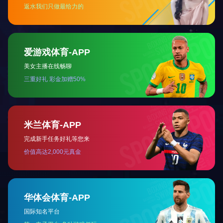
您现在的位置
首页
正
正规NBA买球（中国）官方
网站
正规NBA买球（中国）官方网